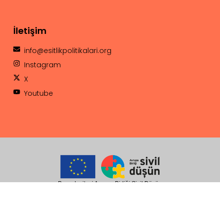
İletişim
info@esitlikpolitikalari.org
Instagram
X
Youtube
Bu web sitesi Avrupa Birliği Sivil Düşün
Programı kapsamında
Avrupa Birliği desteği ile hazırlanmıştır.
İçeriğin sorumluluğu tamamıyla Eşitlik
Politikaları Derneği’ne aittir